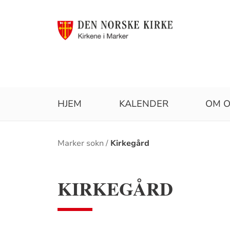
HJEM
KALENDER
OM O
Brødsmulesti
Marker sokn
Kirkegård
KIRKEGÅRD