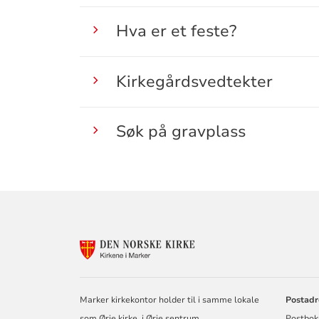
Hva er et feste?
Kirkegårdsvedtekter
Søk på gravplass
KONTAKTINF
FOR
MARKER
SOKN
Marker kirkekontor holder til i samme lokale
Postadr
som Ørje kirke, i Ørje sentrum.
Postbok