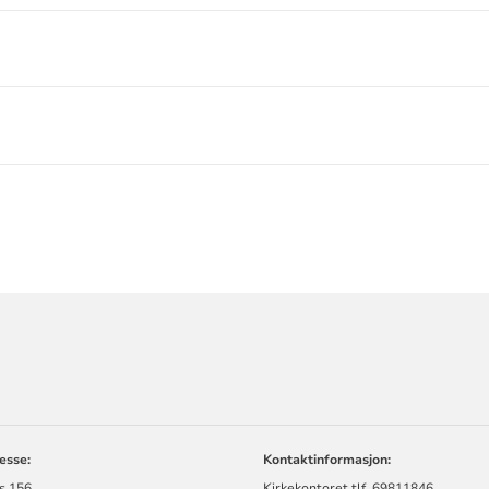
ORMASJON
esse:
Kontaktinformasjon:
s 156
Kirkekontoret tlf. 69811846