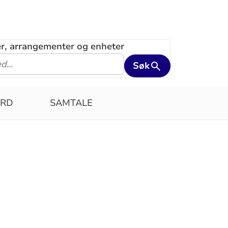
ler, arrangementer og enheter
Søk
ERD
SAMTALE