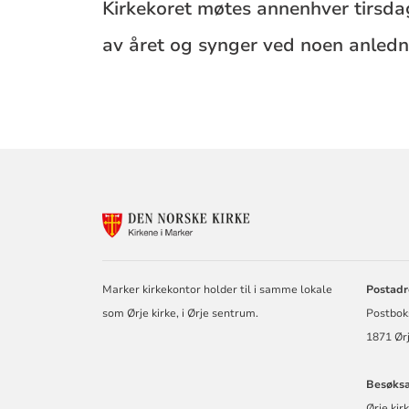
Kirkekoret møtes annenhver tirsdag i
av året og synger ved noen anledn
KONTAKTINF
FOR
MARKER
SOKN
Marker kirkekontor holder til i samme lokale
Postadr
som Ørje kirke, i Ørje sentrum.
Postbok
1871 
Besøksa
Ørje kir