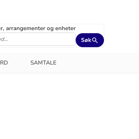
ler, arrangementer og enheter
Søk
ERD
SAMTALE