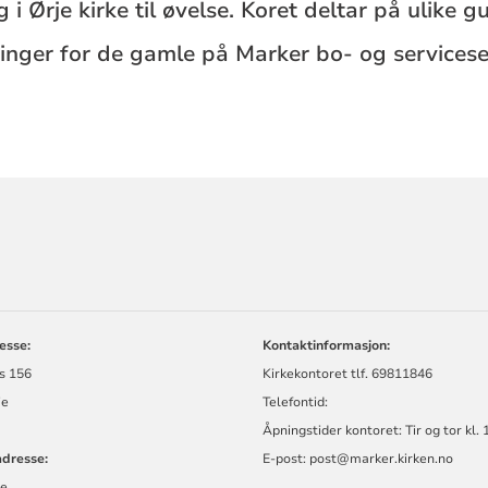
 Ørje kirke til øvelse. Koret deltar på ulike gu
inger for de gamle på Marker bo- og servicese
ORMASJON
esse:
Kontaktinformasjon:
s 156
Kirkekontoret tlf. 69811846
Ørje
Telefontid:
Åpningstider kontoret: Tir og tor kl.
dresse:
E-post: post@marker.kirken.no
ke