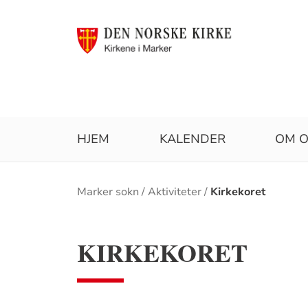
HJEM
KALENDER
OM O
Brødsmulesti
Marker sokn
Aktiviteter
Kirkekoret
KIRKEKORET