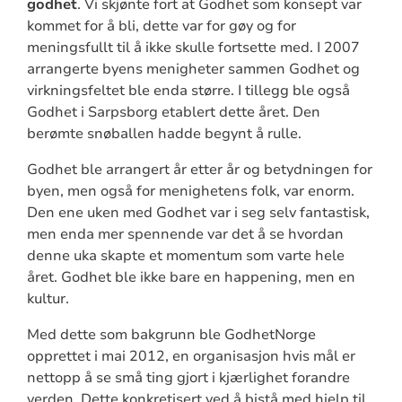
godhet
. Vi skjønte fort at Godhet som konsept var
kommet for å bli, dette var for gøy og for
meningsfullt til å ikke skulle fortsette med. I 2007
arrangerte byens menigheter sammen Godhet og
virkningsfeltet ble enda større. I tillegg ble også
Godhet i Sarpsborg etablert dette året. Den
berømte snøballen hadde begynt å rulle.
Godhet ble arrangert år etter år og betydningen for
byen, men også for menighetens folk, var enorm.
Den ene uken med Godhet var i seg selv fantastisk,
men enda mer spennende var det å se hvordan
denne uka skapte et momentum som varte hele
året. Godhet ble ikke bare en happening, men en
kultur.
Med dette som bakgrunn ble GodhetNorge
opprettet i mai 2012, en organisasjon hvis mål er
nettopp å se små ting gjort i kjærlighet forandre
verden. Dette konkretisert ved å bistå med hjelp til