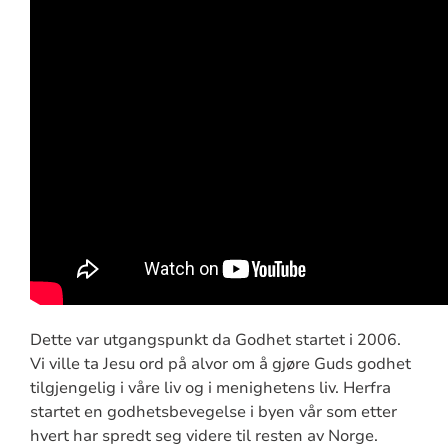
​Dette var utgangspunkt da Godhet startet i 2006.
Vi ville ta Jesu ord på alvor om å gjøre Guds godhet
tilgjengelig i våre liv og i menighetens liv. Herfra
startet en godhetsbevegelse i byen vår som etter
hvert har spredt seg videre til resten av Norge.