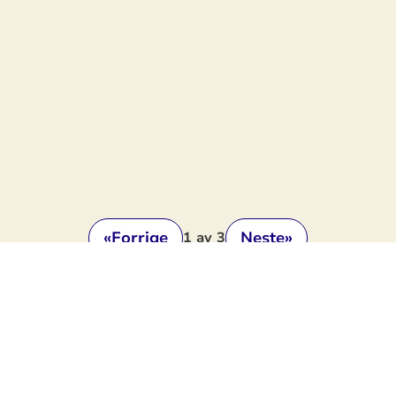
«
Forrige
Neste
»
1
av 3
Del lenke