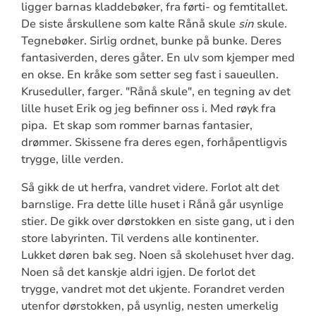
ligger barnas kladdebøker, fra førti- og femtitallet.
De siste årskullene som kalte Rånå skule
sin
skule.
Tegnebøker. Sirlig ordnet, bunke på bunke. Deres
fantasiverden, deres gåter. En ulv som kjemper med
en okse. En kråke som setter seg fast i saueullen.
Kruseduller, farger. "Rånå skule", en tegning av det
lille huset Erik og jeg befinner oss i. Med røyk fra
pipa. Et skap som rommer barnas fantasier,
drømmer. Skissene fra deres egen, forhåpentligvis
trygge, lille verden.
Så gikk de ut herfra, vandret videre. Forlot alt det
barnslige. Fra dette lille huset i Rånå går usynlige
stier. De gikk over dørstokken en siste gang, ut i den
store labyrinten. Til verdens alle kontinenter.
Lukket døren bak seg. Noen så skolehuset hver dag.
Noen så det kanskje aldri igjen. De forlot det
trygge, vandret mot det ukjente. Forandret verden
utenfor dørstokken, på usynlig, nesten umerkelig