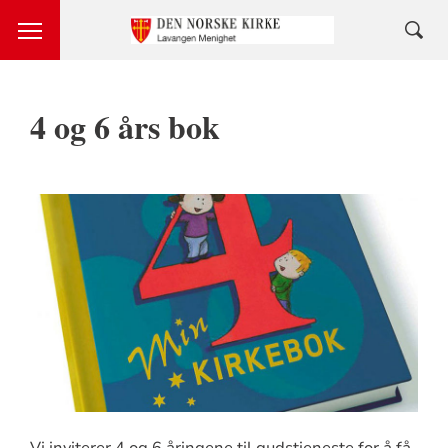
4 og 6 års bok
Vi inviterer 4 og 6 åringene til gudstjeneste for å få