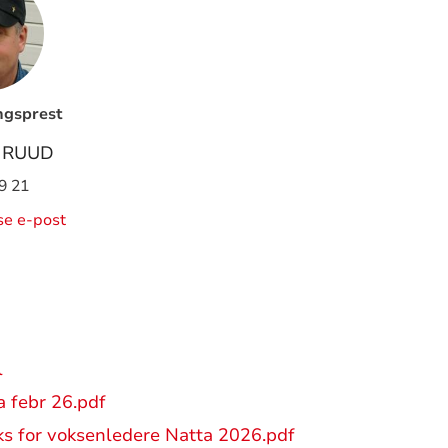
ngsprest
 RUUD
9 21
ise e-post
l
 febr 26.pdf
s for voksenledere Natta 2026.pdf