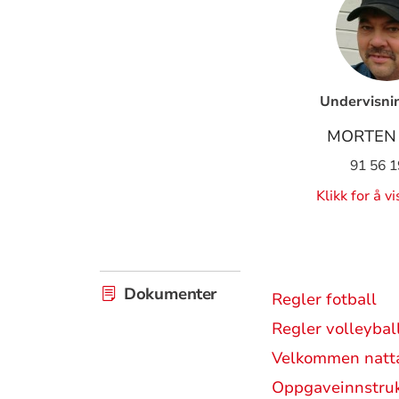
Undervisni
MORTEN
91 56 1
Klikk for å v
Dokumenter
Regler fotball
Regler volleybal
Velkommen natta
Oppgaveinnstruk