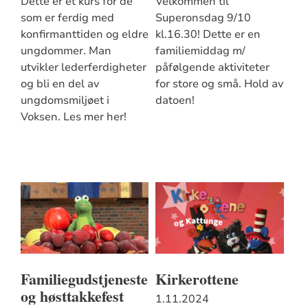
Dette er et kurs for de
Velkommen til
som er ferdig med
Superonsdag 9/10
konfirmanttiden og eldre
kl.16.30! Dette er en
ungdommer. Man
familiemiddag m/
utvikler lederferdigheter
påfølgende aktiviteter
og bli en del av
for store og små. Hold av
ungdomsmiljøet i
datoen!
Voksen. Les mer her!
Familiegudstjeneste
Kirkerottene
og høsttakkefest
1.11.2024