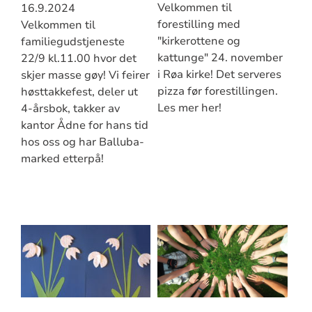
Velkommen til
16.9.2024
forestilling med
Velkommen til
"kirkerottene og
familiegudstjeneste
kattunge" 24. november
22/9 kl.11.00 hvor det
i Røa kirke! Det serveres
skjer masse gøy! Vi feirer
pizza før forestillingen.
høsttakkefest, deler ut
Les mer her!
4-årsbok, takker av
kantor Ådne for hans tid
hos oss og har Balluba-
marked etterpå!