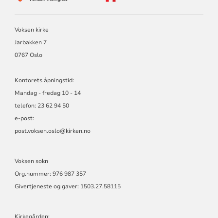
FOR
VOKSEN
MENIGHET
Voksen kirke
Jarbakken 7
0767 Oslo
Kontorets åpningstid:
Mandag - fredag 10 - 14
telefon: 23 62 94 50
e-post:
post.voksen.oslo@kirken.no
Voksen sokn
Org.nummer: 976 987 357
Givertjeneste og gaver: 1503.27.58115
Kirkegården: