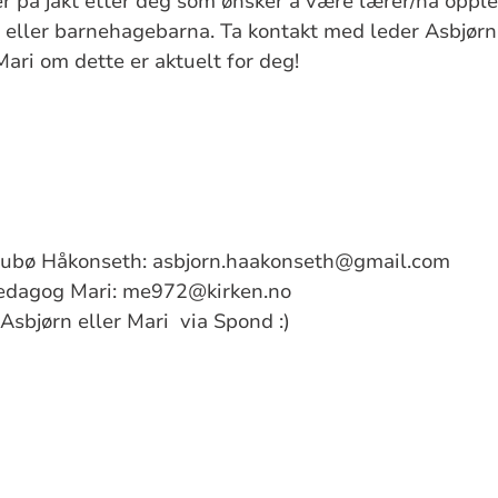
r på jakt etter deg som ønsker å være lærer/ha oppl
 eller barnehagebarna. Ta kontakt med leder Asbjørn 
ri om dette er aktuelt for deg!
tubø Håkonseth: asbjorn.haakonseth@gmail.com
g Mari: me972@kirken.no
 Asbjørn eller Mari via Spond :)