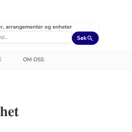
ler, arrangementer og enheter
Søk
E
OM OSS
het