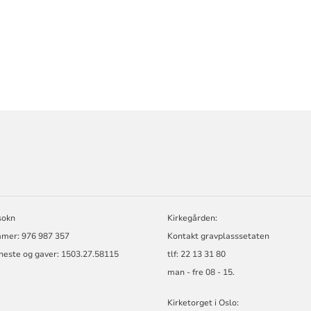
ORMASJON
sokn
Kirkegården:
mer: 976 987 357
Kontakt gravplasssetaten
neste og gaver: 1503.27.58115
tlf: 22 13 31 80
man - fre 08 - 15.
Kirketorget i Oslo: