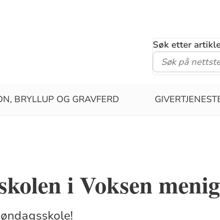
Søk etter artik
ON, BRYLLUP OG GRAVFERD
GIVERTJENEST
skolen i Voksen menig
søndagsskole!