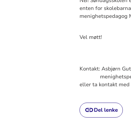
NB! Søndagsskolen e
enten for skolebarna
menighetspedagog Ma
Vel møtt!
Kontakt: Asbjørn Gu
menighetspedago
eller ta kontakt med
Del lenke