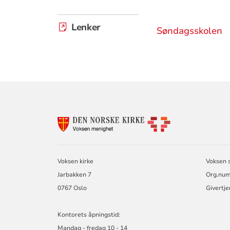
Lenker
Søndagsskolen
KONTAKTINF
FOR
VOKSEN
MENIGHET
Voksen kirke
Voksen 
Jarbakken 7
Org.num
0767 Oslo
Givertje
Kontorets åpningstid:
Mandag - fredag 10 - 14