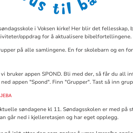
dagsskole i Voksen kirke! Her blir det fellesskap, bi
viteter/oppdrag for å aktualisere bibelfortellingene.
rupper på alle samlingene. En for skolebarn og en fo
t vi bruker appen SPOND. Bli med der, så får du all 
t ned appen "Spond". Finn "Grupper". Tast så inn gr
/OJEBA
aktuelle søndagene kl 11. Søndagsskolen er med på s
an går ned i kjelleretasjen og har eget opplegg.