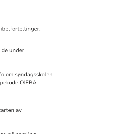
belfortellinger,
r de under
info om søndagsskolen
uppekode OJEBA
tarten av