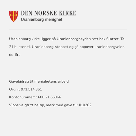
KONTAKTINFORMASJON
FOR
URANIENBORG
MENIGHET
Uranienborg kirke ligger på Uranienborghøyden rett bak Slottet. Ta
21 bussen til Uranienborg-stoppet og gå oppover uranienborgveien
derifra.
Gavebidrag til menighetens arbeid:
Orgnr. 971.514.361
Kontonummer: 1600.21.66066
Vipps valgfritt beløp, merk med gave til: #10202