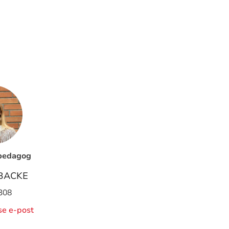
pedagog
BACKE
308
ise e-post