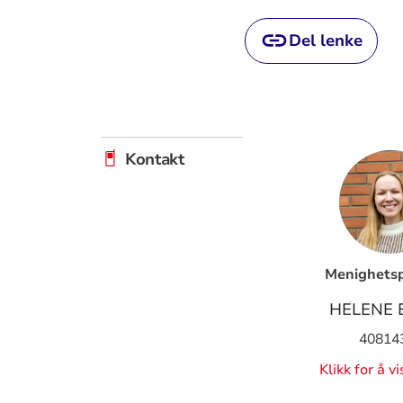
Del lenke
Kontakt
Menighets
HELENE 
40814
Klikk for å v