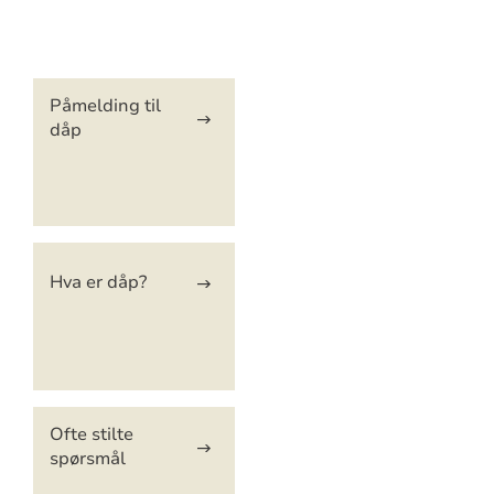
Artikkelsnarveger
Påmelding til
dåp
Hva er dåp?
Ofte stilte
spørsmål