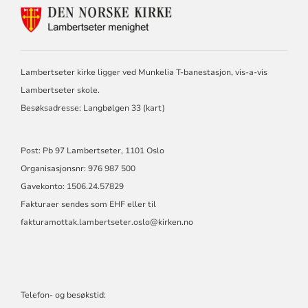
KONTAKTINFORMASJON
FOR
LAMBERTSETER
MENIGHET
Lambertseter kirke ligger ved Munkelia T-banestasjon, vis-a-vis
Lambertseter skole.
Besøksadresse: Langbølgen 33 (
kart
)
Post: Pb 97 Lambertseter, 1101 Oslo
Organisasjonsnr: 976 987 500
Gavekonto: 1506.24.57829
Fakturaer sendes som EHF eller til
fakturamottak.lambertseter.oslo@kirken.no
Telefon- og besøkstid: