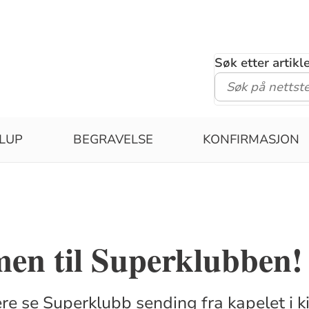
Søk etter artik
LUP
BEGRAVELSE
KONFIRMASJON
en til Superklubben!
re se Superklubb sending fra kapelet i ki