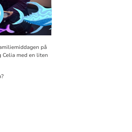
 familiemiddagen på
 Celia med en liten
m?