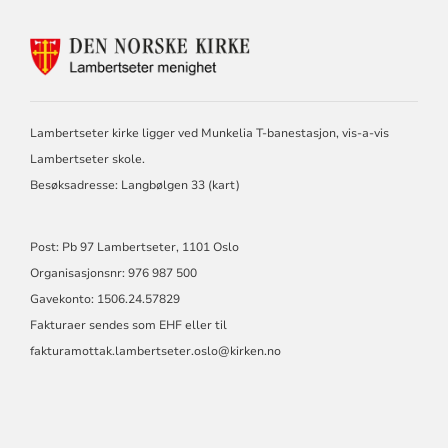
KONTAKTINFORMASJON
FOR
LAMBERTSETER
MENIGHET
Lambertseter kirke ligger ved Munkelia T-banestasjon, vis-a-vis
Lambertseter skole.
Besøksadresse: Langbølgen 33 (
kart
)
Post: Pb 97 Lambertseter, 1101 Oslo
Organisasjonsnr: 976 987 500
Gavekonto: 1506.24.57829
Fakturaer sendes som EHF eller til
fakturamottak.lambertseter.oslo@kirken.no