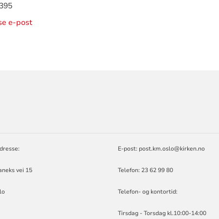
395
ise e-post
ORMASJON
dresse:
E-post:
post.km.oslo@kirken.no
aneks vei 15
Telefon: 23 62 99 80
lo
Telefon- og kontortid:
Tirsdag - Torsdag kl.10:00-14:00