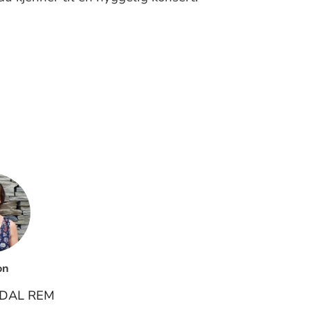
on
EDAL REM