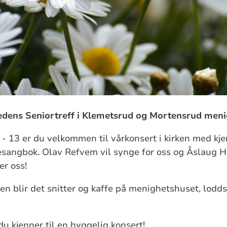
dens Seniortreff i Klemetsrud og Mortensrud meni
1 - 13 er du velkommen til vårkonsert i kirken med kj
esangbok. Olav Refvem vil synge for oss og Åslaug 
er oss!
ken blir det snitter og kaffe på menighetshuset, lodds
u kjenner til en hyggelig konsert!