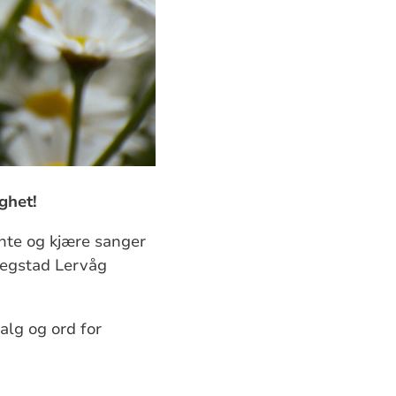
ghet!
ente og kjære sanger
Hegstad Lervåg
alg og ord for