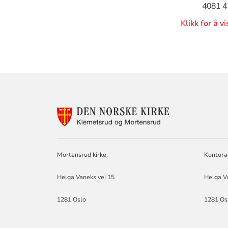
4081 4
Klikk for å v
KONTAKTINF
FOR
KLEMETSRUD
OG
MORTENSRUD
Mortensrud kirke:
Kontora
MENIGHET
Helga Vaneks vei 15
Helga V
1281 Oslo
1281 Os