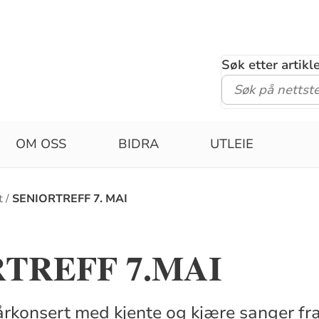
Søk etter artik
OM OSS
BIDRA
UTLEIE
t
SENIORTREFF 7. MAI
TREFF 7.MAI
l vårkonsert med kjente og kjære sanger f