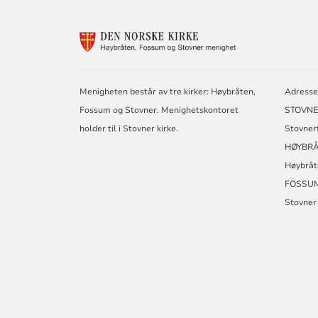
KONTAKTINF
FOR
HØYBRÅTEN,
FOSSUM
OG
Menigheten består av tre kirker: Høybråten,
Adresse 
STOVNER
Fossum og Stovner. Menighetskontoret
STOVNE
holder til i Stovner kirke.
Stovnerf
HØYBRÅ
Høybråt
FOSSUM
Stovner