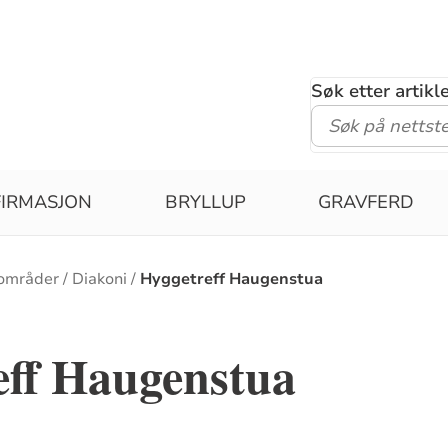
Søk etter artik
IRMASJON
BRYLLUP
GRAVFERD
områder
Diakoni
Hyggetreff Haugenstua
eff Haugenstua