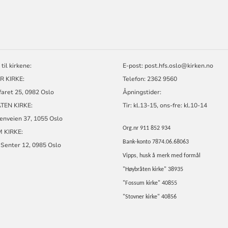
ORMASJON
til kirkene:
E-post:
post.hfs.oslo@kirken.no
R KIRKE:
Telefon: 2362 9560
aret 25, 0982 Oslo
Åpningstider:
TEN KIRKE:
Tir: kl.13-15, ons-fre: kl.10-14
enveien 37, 1055 Oslo
Org.nr 911 852 934
 KIRKE:
Bank-konto 7874.06.68063
 Senter 12, 0985 Oslo
Vipps, husk å merk med formål
"Høybråten kirke" 38935
"Fossum kirke" 40855
"Stovner kirke" 40856