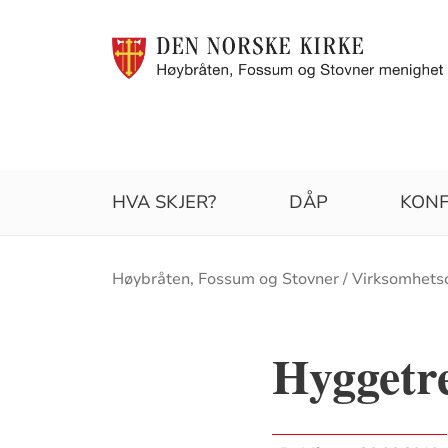
HVA SKJER?
DÅP
KONF
Brødsmulesti
Høybråten, Fossum og Stovner
Virksomhets
Hyggetr