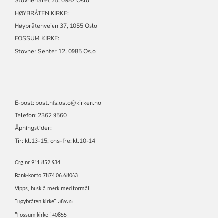
Stovnerfaret 25, 0982 Oslo
HØYBRÅTEN KIRKE:
Høybråtenveien 37, 1055 Oslo
FOSSUM KIRKE:
Stovner Senter 12, 0985 Oslo
E-post:
post.hfs.oslo@kirken.no
Telefon: 2362 9560
Åpningstider:
Tir: kl.13-15, ons-fre: kl.10-14
Org.nr 911 852 934
Bank-konto 7874.06.68063
Vipps, husk å merk med formål
"Høybråten kirke" 38935
"Fossum kirke" 40855