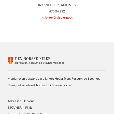
INGVILD H. SANDNES
470 94 992
Klikk for å vise e-post
KONTAKTINFORMASJON
FOR
HØYBRÅTEN,
FOSSUM
OG
Menigheten består av tre kirker: Høybråten, Fossum og Stovner.
STOVNER
Menighetskontoret holder til i Stovner kirke.
Adresse til kirkene:
STOVNER KIRKE: