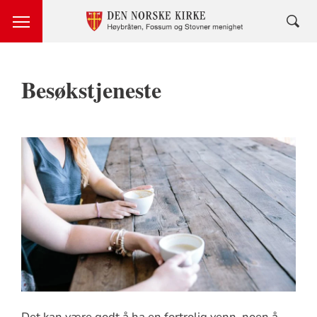
Besøkstjeneste
Det kan være godt å ha en fortrolig venn, noen å