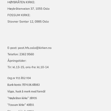
HØYBRÅTEN KIRKE:
Høybråtenveien 37, 1055 Oslo
FOSSUM KIRKE:
Stovner Senter 12, 0985 Oslo
E-post:
post.hfs.oslo@kirken.no
Telefon: 2362 9560
Åpningstider:
Tir: kl.13-15, ons-fre: kl.10-14
Org.nr 911 852 934
Bank-konto 7874.06.68063
Vipps, husk å merk med formål
"Høybråten kirke" 38935
"Fossum kirke" 40855