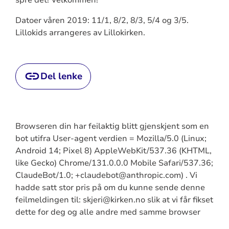
spre det! Velkommen!
Datoer våren 2019: 11/1, 8/2, 8/3, 5/4 og 3/5.
Lillokids arrangeres av Lillokirken.
Del lenke
Browseren din har feilaktig blitt gjenskjent som en
bot utifra User-agent verdien = Mozilla/5.0 (Linux;
Android 14; Pixel 8) AppleWebKit/537.36 (KHTML,
like Gecko) Chrome/131.0.0.0 Mobile Safari/537.36;
ClaudeBot/1.0; +claudebot@anthropic.com) . Vi
hadde satt stor pris på om du kunne sende denne
feilmeldingen til: skjeri@kirken.no slik at vi får fikset
dette for deg og alle andre med samme browser