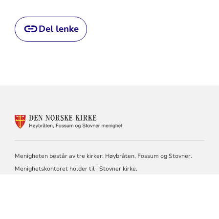
Del lenke
KONTAKTINFORMASJON
FOR
HØYBRÅTEN,
FOSSUM
OG
Menigheten består av tre kirker: Høybråten, Fossum og Stovner.
STOVNER
Menighetskontoret holder til i Stovner kirke.
Adresse til kirkene:
STOVNER KIRKE: