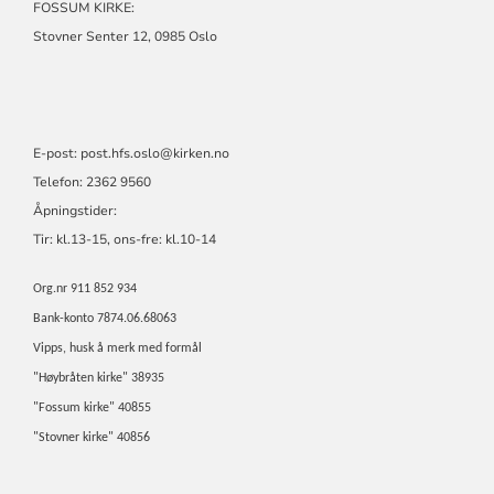
FOSSUM KIRKE:
Stovner Senter 12, 0985 Oslo
E-post:
post.hfs.oslo@kirken.no
Telefon: 2362 9560
Åpningstider:
Tir: kl.13-15, ons-fre: kl.10-14
Org.nr 911 852 934
Bank-konto 7874.06.68063
Vipps, husk å merk med formål
"Høybråten kirke" 38935
"Fossum kirke" 40855
"Stovner kirke" 40856