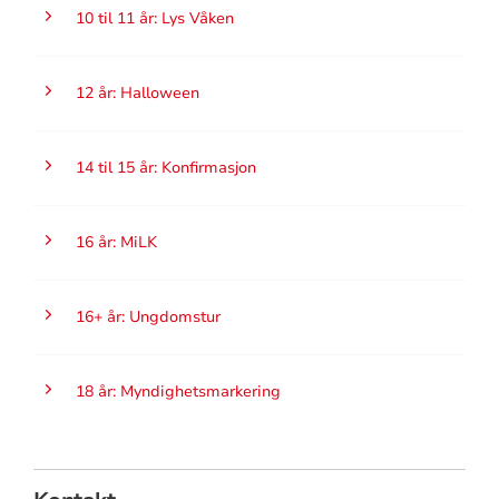
10 til 11 år: Lys Våken
12 år: Halloween
14 til 15 år: Konfirmasjon
16 år: MiLK
16+ år: Ungdomstur
18 år: Myndighetsmarkering