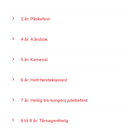
3 år: Påskefest
4 år: 4 årsbok
5 år: Karneval
6 år: Helt førsteklasses!
7 år: Hellig tre kongers juletrefest
8 til 9 år: Tårnagenthelg