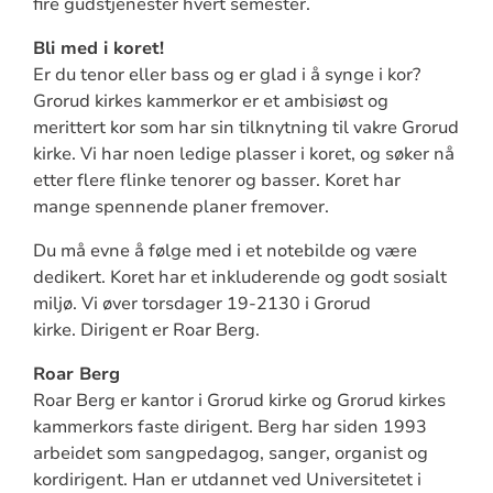
fire gudstjenester hvert semester.
Bli med i koret!
Er du tenor eller bass og er glad i å synge i kor?
Grorud kirkes kammerkor er et ambisiøst og
merittert kor som har sin tilknytning til vakre Grorud
kirke. Vi har noen ledige plasser i koret, og søker nå
etter flere flinke tenorer og basser. Koret har
mange spennende planer fremover.
Du må evne å følge med i et notebilde og være
dedikert. Koret har et inkluderende og godt sosialt
miljø.
Vi øver torsdager 19-2130 i Grorud
kirke.
Dirigent er Roar Berg.
Roar Berg
Roar Berg er kantor i Grorud kirke og Grorud kirkes
kammerkors faste dirigent. Berg har siden 1993
arbeidet som sangpedagog, sanger, organist og
kordirigent. Han er utdannet ved Universitetet i