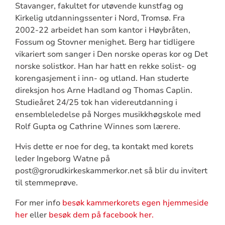
Stavanger, fakultet for utøvende kunstfag og
Kirkelig utdanningssenter i Nord, Tromsø. Fra
2002-22 arbeidet han som kantor i Høybråten,
Fossum og Stovner menighet. Berg har tidligere
vikariert som sanger i Den norske operas kor og Det
norske solistkor. Han har hatt en rekke solist- og
korengasjement i inn- og utland. Han studerte
direksjon hos Arne Hadland og Thomas Caplin.
Studieåret 24/25 tok han videreutdanning i
ensembleledelse på Norges musikkhøgskole med
Rolf Gupta og Cathrine Winnes som lærere.
Hvis dette er noe for deg, ta kontakt med korets
leder Ingeborg Watne på
post@grorudkirkeskammerkor.net så blir du invitert
til stemmeprøve.
For mer info
besøk kammerkorets egen hjemmeside
her
eller
besøk dem på facebook her.