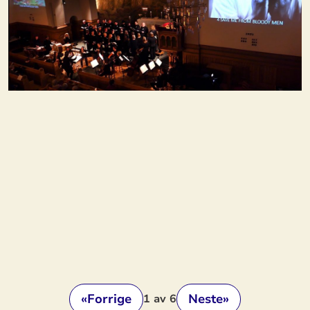
«
Forrige
Neste
»
1
av 6