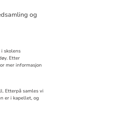
edsamling og
 i skolens
øy. Etter
 For mer informasjon
l. Etterpå samles vi
 er i kapellet, og