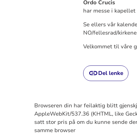
Ordo Crucis
har messe i kapellet
Se ellers vår kalend
NO/fellesrad/kirkene
Velkommet til våre g
Del lenke
Browseren din har feilaktig blitt gjens
AppleWebKit/537.36 (KHTML, like Gecko
satt stor pris på om du kunne sende denn
samme browser