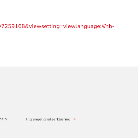
///7259168&viewsetting=viewlanguage:///nb-
oslo
Tilgjengelighetserklæring