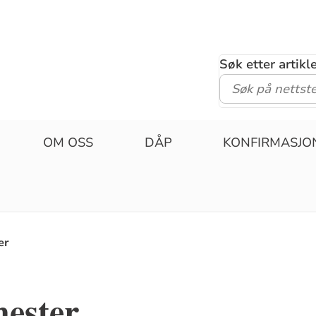
Søk etter artik
OM OSS
DÅP
KONFIRMASJO
er
nester