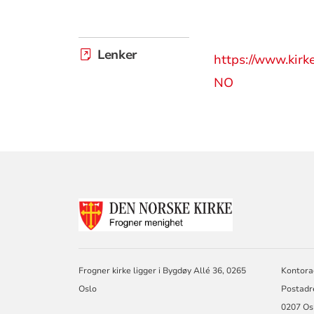
Lenker
https://www.kir
NO
KONTAKTINF
FOR
FROGNER
MENIGHET
Frogner kirke ligger i Bygdøy Allé 36, 0265
Kontora
Oslo
Postadr
0207 Os