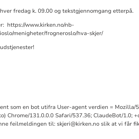
 hver fredag k. 09.00 og tekstgjennomgang etterpå.
er: https://www.kirken.no/nb-
ioslo/menigheter/frogneroslo/hva-skjer/
udstjenester!
kjent som en bot utifra User-agent verdien = Mozilla
) Chrome/131.0.0.0 Safari/537.36; ClaudeBot/1.0; +
e feilmeldingen til: skjeri@kirken.no slik at vi får f