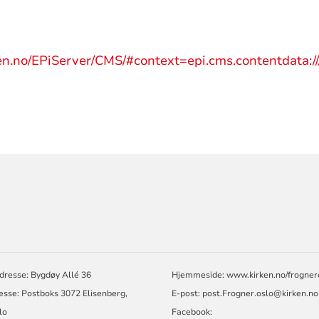
ken.no/EPiServer/CMS/#context=epi.cms.contentdata:
ORMASJON
dresse: Bygdøy Allé 36
Hjemmeside:
www.kirken.no/frogner
esse: Postboks 3072 Elisenberg,
E-post:
post.Frogner.oslo@kirken.no
lo
Facebook: