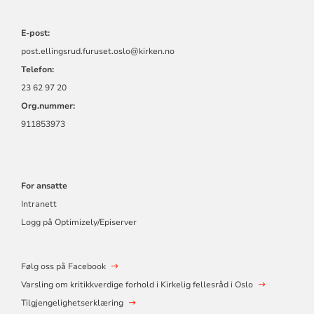
E-post:
post.ellingsrud.furuset.oslo@kirken.no
Telefon:
23 62 97 20
Org.nummer:
911853973
For ansatte
Intranett
Logg på Optimizely/Episerver
Følg oss på Facebook
Varsling om kritikkverdige forhold i Kirkelig fellesråd i Oslo
Tilgjengelighetserklæring