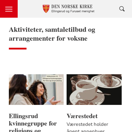
Aktiviteter, samtaletilbud og
arrangementer for voksne
Ellingsrud
Værestedet
kvinnegruppe for
Værestedet holder
religions og
åpent annenhver