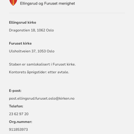
FOR
ELLINGSRUD
OG
FURUSET
Ellingsrud kirke
MENIGHET
Dragonstien 18, 1062 Oslo
Furuset kirke
Ulsholtveien 37, 1053 Oslo
Staben er samlokalisert i Furuset kirke.
Kontorets åpnigstider: etter avtale.
E-post:
post.ellingsrud.furuset.oslo@kirken.no
Telefon:
23 62 97 20
Org.nummer:
911853973