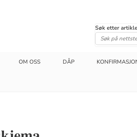
Søk etter artik
OM OSS
DÅP
KONFIRMASJO
skjema