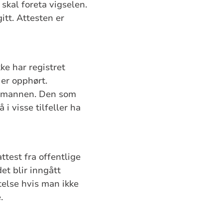
skal foreta vigselen.
tt. Attesten er
ke har registret
 er opphørt.
esmannen. Den som
i visse tilfeller ha
test fra offentlige
et blir inngått
telse hvis man ikke
.