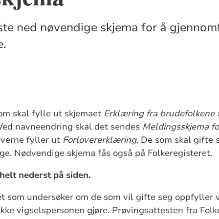
ste ned nøvendige skjema for å gjennomfø
e.
m skal fylle ut skjemaet
Erklæring fra brudefolkene 
 Ved navneendring skal det sendes
Meldingsskjema fo
overne fyller ut
Forlovererklæring
. De som skal gifte 
ge. Nødvendige skjema fås også på Folkeregisteret.
helt nederst på siden.
et som undersøker om de som vil gifte seg oppfyller v
ikke vigselspersonen gjøre. Prøvingsattesten fra Folke