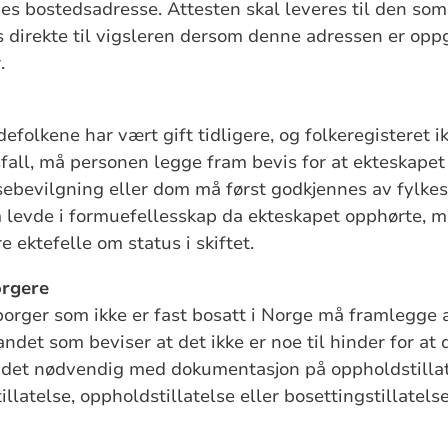
nes bostedsadresse. Attesten skal leveres til den som 
direkte til vigsleren dersom denne adressen er oppgi
.
folkene har vært gift tidligere, og folkeregisteret ik
sfall, må personen legge fram bevis for at ekteskapet
sebevilgning eller dom må først godkjennes av fylk
 levde i formuefellesskap da ekteskapet opphørte, må 
e ektefelle om status i skiftet.
orgere
orger som ikke er fast bosatt i Norge må framlegge at
det som beviser at det ikke er noe til hinder for at d
er det nødvendig med dokumentasjon på oppholdstilla
illatelse, oppholdstillatelse eller bosettingstillatelse