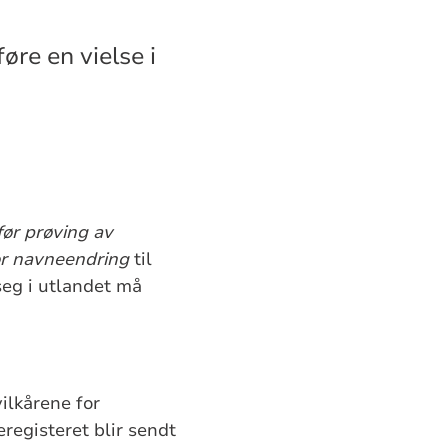
re en vielse i
før prøving av
r navneendring
til
seg i utlandet må
ilkårene for
registeret blir sendt