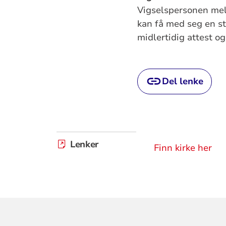
Vigselspersonen meld
kan få med seg en s
midlertidig attest o
Del lenke
Lenker
Finn kirke her