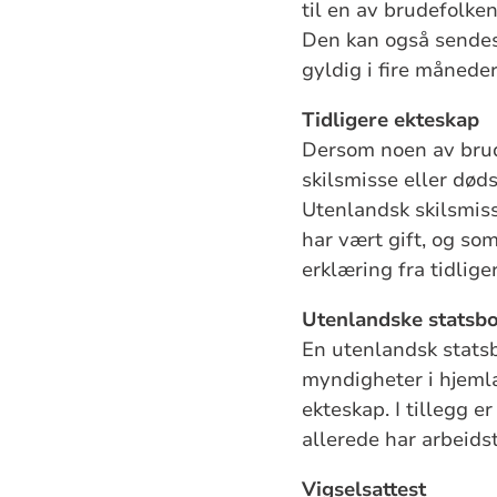
til en av brudefolke
Den kan også sendes 
gyldig i fire måneder
Tidligere ekteskap
Dersom noen av brude
skilsmisse eller død
Utenlandsk skilsmis
har vært gift, og som
erklæring fra tidliger
Utenlandske statsb
En utenlandsk statsb
myndigheter i hjemlan
ekteskap. I tillegg 
allerede har arbeidst
Vigselsattest