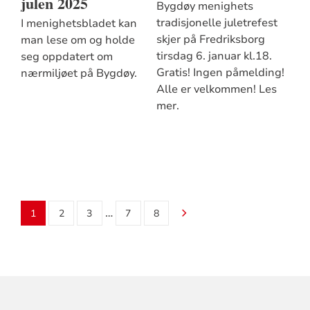
julen 2025
Bygdøy menighets
tradisjonelle juletrefest
I menighetsbladet kan
skjer på Fredriksborg
man lese om og holde
tirsdag 6. januar kl.18.
seg oppdatert om
Gratis! Ingen påmelding!
nærmiljøet på Bygdøy.
Alle er velkommen! Les
mer.
…
1
2
3
7
8