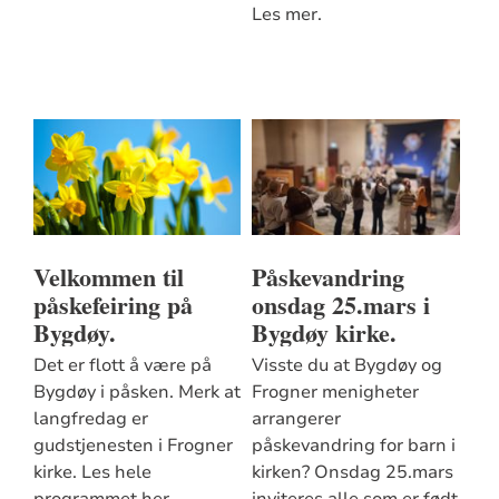
Les mer.
Velkommen til
Påskevandring
påskefeiring på
onsdag 25.mars i
Bygdøy.
Bygdøy kirke.
Det er flott å være på
Visste du at Bygdøy og
Bygdøy i påsken. Merk at
Frogner menigheter
langfredag er
arrangerer
gudstjenesten i Frogner
påskevandring for barn i
kirke. Les hele
kirken? Onsdag 25.mars
programmet her.
inviteres alle som er født