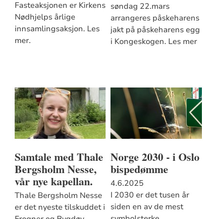
Fasteaksjonen er Kirkens
søndag 22.mars
Nødhjelps årlige
arrangeres påskeharens
innsamlingsaksjon. Les
jakt på påskeharens egg
mer.
i Kongeskogen. Les mer
Samtale med Thale
Norge 2030 - i Oslo
Bergsholm Nesse,
bispedømme
vår nye kapellan.
4.6.2025
I 2030 er det tusen år
Thale Bergsholm Nesse
siden en av de mest
er det nyeste tilskuddet i
symbolsterke
Frogner og Bygdøy