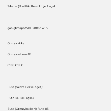
T-bane (Brattlikollen): Linje 1 og 4
goo.gl/maps/W8E84f8npWP2
Ormøy kirke
Ormøybakken 4B
0198 OSLO
Buss (Nedre Bekkelaget):
Rute 81, 81B og 83
Buss (Ormøybakken): Rute 85