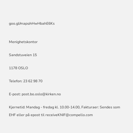
goo.gl/maps/nHwHbahE6Ks
Menighetskontor
Sandstuveien 15
1178 OSLO
Telefon: 23 62 98 70
E-post:
post.bo.oslo@kirken.no
Kjernetid: Mandag - fredag kl. 10.00-14.00, Fakturaer: Sendes som
EHF eller på epost til
receiveKNIF@compello.com