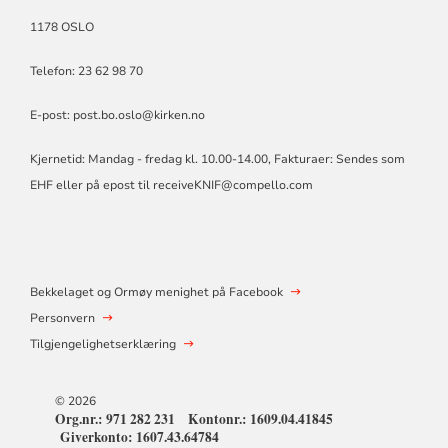
1178 OSLO
Telefon: 23 62 98 70
E-post:
post.bo.oslo@kirken.no
Kjernetid: Mandag - fredag kl. 10.00-14.00, Fakturaer: Sendes som
EHF eller på epost til
receiveKNIF@compello.com
Bekkelaget og Ormøy menighet på Facebook
Personvern
Tilgjengelighetserklæring
© 2026
Org.nr.: 971 282 231 Kontonr.: 1609.04.41845
Giverkonto: 1607.43.64784