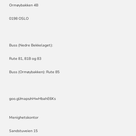
Ormøybakken 4B
0198 OSLO
Buss (Nedre Bekkelaget):
Rute 81, 81B og 83
Buss (Ormøybakken): Rute 85
goo.gl/maps/nHwHbahE6Ks
Menighetskontor
Sandstuveien 15