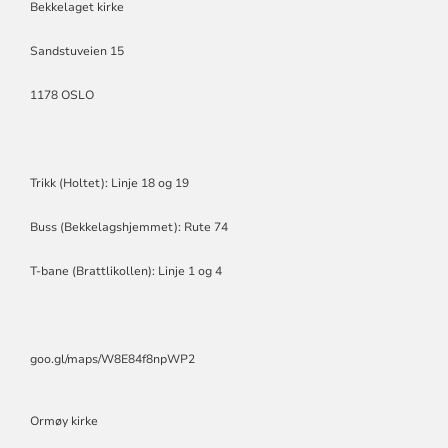
Bekkelaget kirke
MENIGHET
Sandstuveien 15
1178 OSLO
Trikk (Holtet): Linje 18 og 19
Buss (Bekkelagshjemmet): Rute 74
T-bane (Brattlikollen): Linje 1 og 4
goo.gl/maps/W8E84f8npWP2
Ormøy kirke