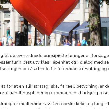
ing til de overordnede prinsipielle føringene i forslage
ossamfunn best utvikles i åpenhet og i dialog med s
ålsettingen om å arbeide for å fremme likestilling og
at for at en slik strategi skal få reell betydning, er 
rete handlingsplaner og i kommunens budsjettproses
lkning er medlemmer av Den norske kirke, og langt f