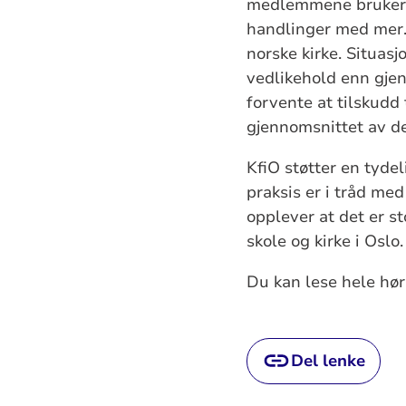
medlemmene bruker k
handlinger med mer.
norske kirke. Situasj
vedlikehold enn gjen
forvente at tilskudd 
gjennomsnittet av d
KfiO støtter en tyde
praksis er i tråd med
opplever at det er st
skole og kirke i Oslo
Du kan lese hele hør
Del lenke