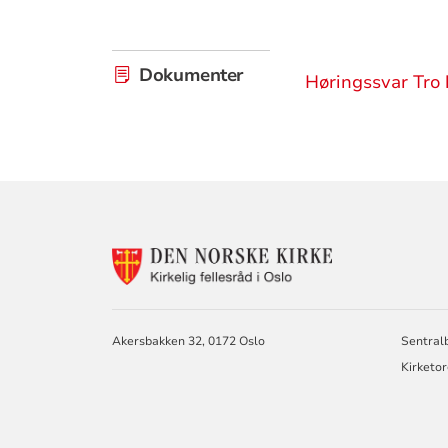
Dokumenter
Høringssvar Tro h
KONTAKTINF
FOR
KIRKELIG
FELLESRÅD
I
Akersbakken 32, 0172 Oslo
Sentralb
OSLO
Kirketor