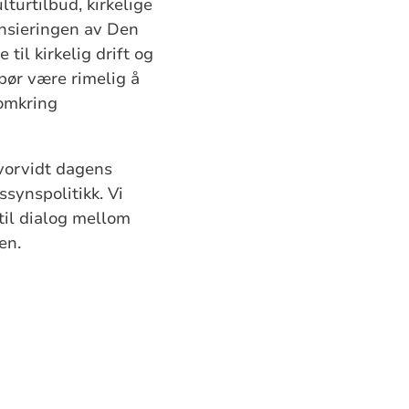
urtilbud, kirkelige
ansieringen av Den
til kirkelig drift og
bør være rimelig å
 omkring
vorvidt dagens
ssynspolitikk. Vi
 til dialog mellom
en.