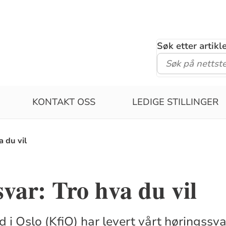
Søk etter artik
KONTAKT OSS
LEDIGE STILLINGER
a du vil
var: Tro hva du vil
åd i Oslo (KfiO) har levert vårt høringssva