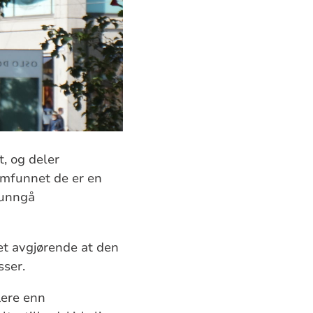
t, og deler
amfunnet de er en
 unngå
det avgjørende at den
ser.
lere enn