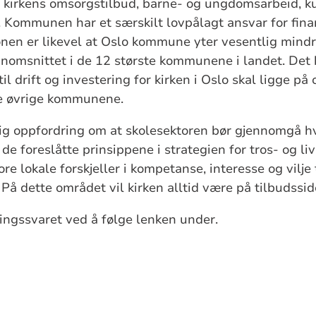
irkens omsorgstilbud, barne- og ungdomsarbeid, kult
 Kommunen har et særskilt lovpålagt ansvar for fin
onen er likevel at Oslo kommune yter vesentlig mindre 
nomsnittet i de 12 største kommunene i landet. Det 
til drift og investering for kirken i Oslo skal ligge på
e øvrige kommunene.
lig oppfordring om at skolesektoren bør gjennomgå h
 de foreslåtte prinsippene i strategien for tros- og liv
ore lokale forskjeller i kompetanse, interesse og vilje
. På dette området vil kirken alltid være på tilbudssid
ingssvaret ved å følge lenken under.