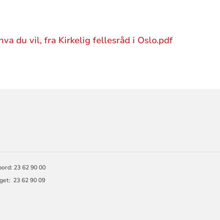
va du vil, fra Kirkelig fellesråd i Oslo.pdf
ORMASJON
ord: 23 62 90 00
get: 23 62 90 09