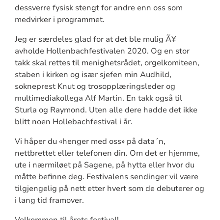
dessverre fysisk stengt for andre enn oss som
medvirker i programmet.
Jeg er særdeles glad for at det ble mulig Ã¥
avholde Hollenbachfestivalen 2020. Og en stor
takk skal rettes til menighetsrådet, orgelkomiteen,
staben i kirken og især sjefen min Audhild,
sokneprest Knut og trosopplæringsleder og
multimediakollega Alf Martin. En takk også til
Sturla og Raymond. Uten alle dere hadde det ikke
blitt noen Hollebachfestival i år.
Vi håper du «henger med oss» på data´n,
nettbrettet eller telefonen din. Om det er hjemme,
ute i nærmiløet på Sagene, på hytta eller hvor du
måtte befinne deg. Festivalens sendinger vil være
tilgjengelig på nett etter hvert som de debuterer og
i lang tid framover.
Velkommen til årets festival!