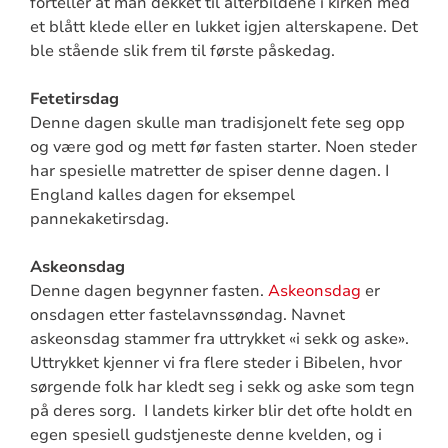
forteller at man dekket til alterbildene i kirken med
et blått klede eller en lukket igjen alterskapene. Det
ble stående slik frem til første påskedag.
Fetetirsdag
Denne dagen skulle man tradisjonelt fete seg opp
og være god og mett før fasten starter. Noen steder
har spesielle matretter de spiser denne dagen. I
England kalles dagen for eksempel
pannekaketirsdag.
Askeonsdag
Denne dagen begynner fasten.
Askeonsdag
er
onsdagen etter fastelavnssøndag. Navnet
askeonsdag stammer fra uttrykket «i sekk og aske».
Uttrykket kjenner vi fra flere steder i Bibelen, hvor
sørgende folk har kledt seg i sekk og aske som tegn
på deres sorg. I landets kirker blir det ofte holdt en
egen spesiell gudstjeneste denne kvelden, og i