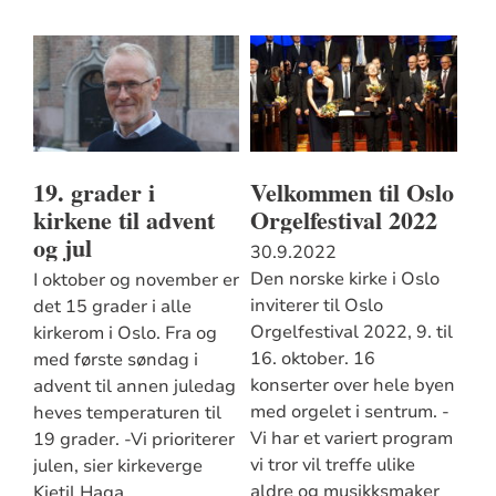
19. grader i
Velkommen til Oslo
kirkene til advent
Orgelfestival 2022
og jul
30.9.2022
Den norske kirke i Oslo
I oktober og november er
inviterer til Oslo
det 15 grader i alle
Orgelfestival 2022, 9. til
kirkerom i Oslo. Fra og
16. oktober. 16
med første søndag i
konserter over hele byen
advent til annen juledag
med orgelet i sentrum. -
heves temperaturen til
Vi har et variert program
19 grader. -Vi prioriterer
vi tror vil treffe ulike
julen, sier kirkeverge
aldre og musikksmaker
Kjetil Haga.