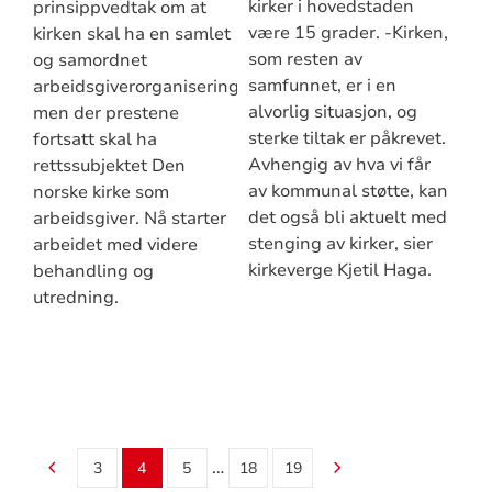
kirker i hovedstaden
prinsippvedtak om at
være 15 grader. -Kirken,
kirken skal ha en samlet
som resten av
og samordnet
samfunnet, er i en
arbeidsgiverorganisering,
alvorlig situasjon, og
men der prestene
sterke tiltak er påkrevet.
fortsatt skal ha
Avhengig av hva vi får
rettssubjektet Den
av kommunal støtte, kan
norske kirke som
det også bli aktuelt med
arbeidsgiver. Nå starter
stenging av kirker, sier
arbeidet med videre
kirkeverge Kjetil Haga.
behandling og
utredning.
…
3
4
5
18
19