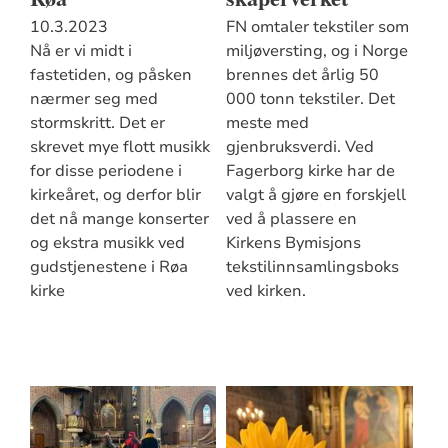
10.3.2023
FN omtaler tekstiler som
Nå er vi midt i
miljøversting, og i Norge
fastetiden, og påsken
brennes det årlig 50
nærmer seg med
000 tonn tekstiler. Det
stormskritt. Det er
meste med
skrevet mye flott musikk
gjenbruksverdi. Ved
for disse periodene i
Fagerborg kirke har de
kirkeåret, og derfor blir
valgt å gjøre en forskjell
det nå mange konserter
ved å plassere en
og ekstra musikk ved
Kirkens Bymisjons
gudstjenestene i Røa
tekstilinnsamlingsboks
kirke
ved kirken.