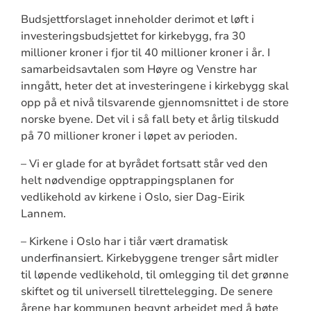
Budsjettforslaget inneholder derimot et løft i
investeringsbudsjettet for kirkebygg, fra 30
millioner kroner i fjor til 40 millioner kroner i år. I
samarbeidsavtalen som Høyre og Venstre har
inngått, heter det at investeringene i kirkebygg skal
opp på et nivå tilsvarende gjennomsnittet i de store
norske byene. Det vil i så fall bety et årlig tilskudd
på 70 millioner kroner i løpet av perioden.
– Vi er glade for at byrådet fortsatt står ved den
helt nødvendige opptrappingsplanen for
vedlikehold av kirkene i Oslo, sier Dag-Eirik
Lannem.
– Kirkene i Oslo har i tiår vært dramatisk
underfinansiert. Kirkebyggene trenger sårt midler
til løpende vedlikehold, til omlegging til det grønne
skiftet og til universell tilrettelegging. De senere
årene har kommunen begynt arbeidet med å bøte