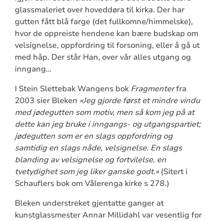
glassmaleriet over hoveddøra til kirka. Der har
gutten fått blå farge (det fullkomne/himmelske),
hvor de oppreiste hendene kan bære budskap om
velsignelse, oppfordring til forsoning, eller å gå ut
med håp. Der står Han, over vår alles utgang og
inngang…
I Stein Slettebak Wangens bok
Fragmenter
fra
2003 sier Bleken
«Jeg gjorde først et mindre vindu
med jødegutten som motiv, men så kom jeg på at
dette kan jeg bruke i inngangs- og utgangspartiet;
jødegutten som er en slags oppfordring og
samtidig en slags nåde, velsignelse. En slags
blanding av velsignelse og fortvilelse, en
tvetydighet som jeg liker ganske godt.»
(Sitert i
Schauflers bok om Vålerenga kirke s 278.)
Bleken understreket gjentatte ganger at
kunstglassmester Annar Millidahl var vesentlig for