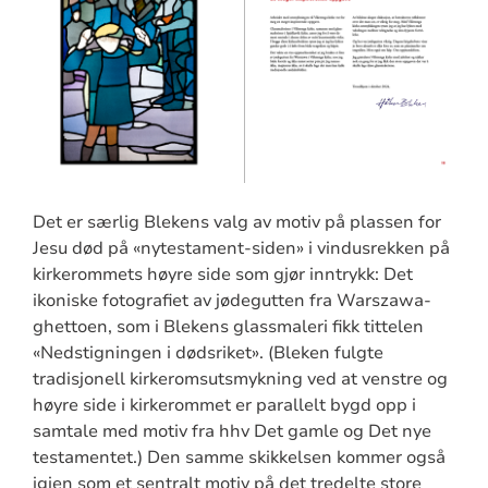
Det er særlig Blekens valg av motiv på plassen for
Jesu død på «nytestament-siden» i vindusrekken på
kirkerommets høyre side som gjør inntrykk: Det
ikoniske fotografiet av jødegutten fra Warszawa-
ghettoen, som i Blekens glassmaleri fikk tittelen
«Nedstigningen i dødsriket». (Bleken fulgte
tradisjonell kirkeromsutsmykning ved at venstre og
høyre side i kirkerommet er parallelt bygd opp i
samtale med motiv fra hhv Det gamle og Det nye
testamentet.) Den samme skikkelsen kommer også
igjen som et sentralt motiv på det tredelte store