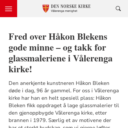
Fred over Håkon Blekens
gode minne – og takk for
glassmaleriene i Vålerenga
kirke!
Den anerkjente kunstneren Håkon Bleken
døde i dag, 96 år gammel. For oss i Vålerenga
kirke har han en helt spesiell plass: Håkon
Bleken fikk oppdraget å lage glassmalerier til
den gjenoppbygde Vålerenga kirke, etter
brannen i 1979. Særlig et av motivene der
har et sterkt budskap, som vi gjerne løfter