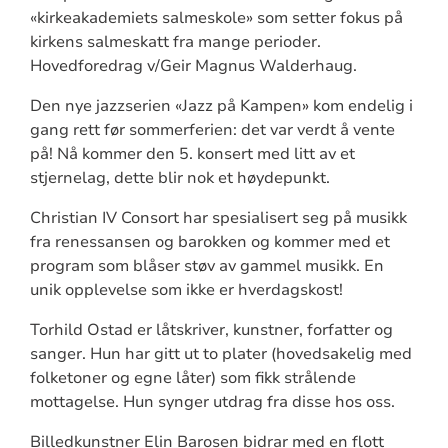
«kirkeakademiets salmeskole» som setter fokus på
kirkens salmeskatt fra mange perioder.
Hovedforedrag v/Geir Magnus Walderhaug.
Den nye jazzserien «Jazz på Kampen» kom endelig i
gang rett før sommerferien: det var verdt å vente
på! Nå kommer den 5. konsert med litt av et
stjernelag, dette blir nok et høydepunkt.
Christian IV Consort har spesialisert seg på musikk
fra renessansen og barokken og kommer med et
program som blåser støv av gammel musikk. En
unik opplevelse som ikke er hverdagskost!
Torhild Ostad er låtskriver, kunstner, forfatter og
sanger. Hun har gitt ut to plater (hovedsakelig med
folketoner og egne låter) som fikk strålende
mottagelse. Hun synger utdrag fra disse hos oss.
Billedkunstner Elin Barosen bidrar med en flott