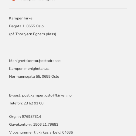
KAMPEN
MENIGHET
Kampen kirke
Bøgata 1, 0655 Oslo
(på Thorbjørn Egners plass)
Menighetskontor/postadresse:
Kampen menighetshus,
Normannsgata 55, 0655 Oslo
E-post:
post.kampen.oslo@kirken.no
Telefon: 23 62 91 60
Org.nr: 976987314
Gavekontonr: 1506.21.79683
Vippsnummer til kirkas arbeid: 64636