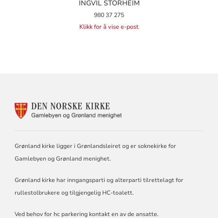
INGVIL STORHEIM
980 37 275
Klikk for å vise e-post
KONTAKTINFORMASJON
FOR
GAMLEBYEN
OG
GRØNLAND
Grønland kirke ligger i Grønlandsleiret og er soknekirke for
MENIGHET
Gamlebyen og Grønland menighet.
Grønland kirke har inngangsparti og alterparti tilrettelagt for
rullestolbrukere og tilgjengelig HC-toalett.
Ved behov for hc parkering kontakt en av de ansatte.