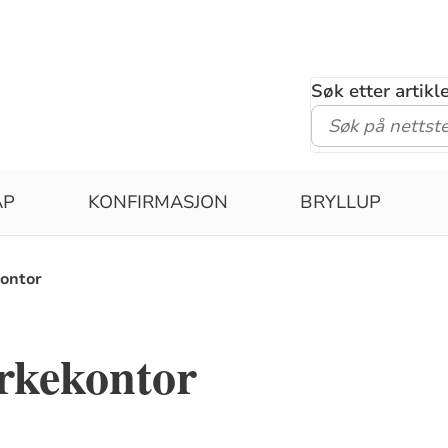
Søk etter artik
ÅP
KONFIRMASJON
BRYLLUP
kontor
irkekontor