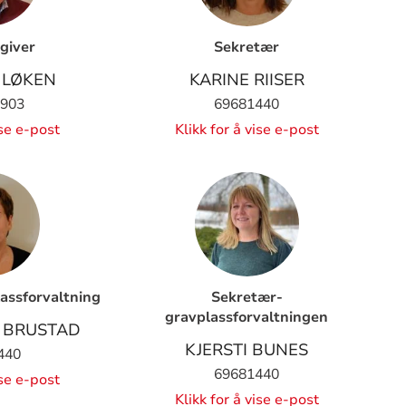
giver
Sekretær
 LØKEN
KARINE RIISER
 903
69681440
ise e-post
Klikk for å vise e-post
assforvaltning
Sekretær-
gravplassforvaltningen
T BRUSTAD
KJERSTI BUNES
440
69681440
ise e-post
Klikk for å vise e-post