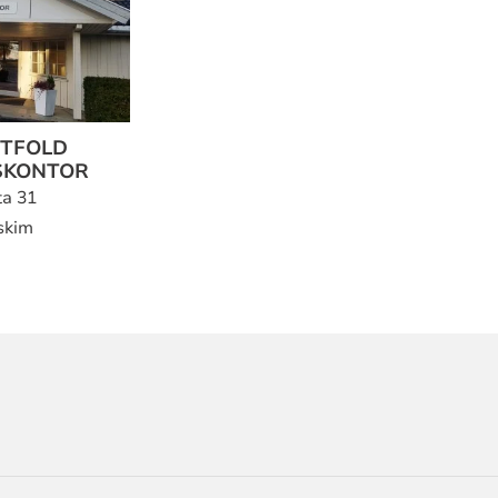
STFOLD
SKONTOR
ta 31
skim
ORMASJON