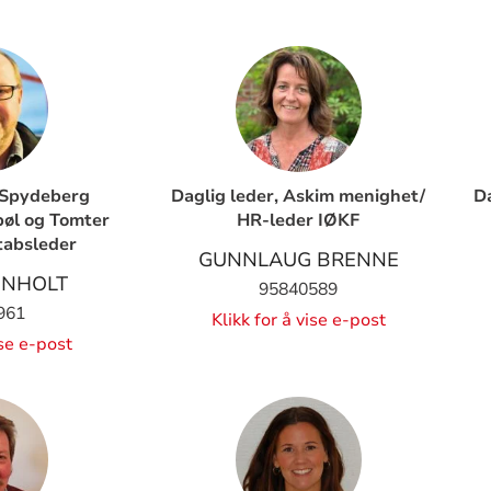
i Spydeberg
Daglig leder, Askim menighet/
Da
øl og Tomter
HR-leder IØKF
tabsleder
GUNNLAUG BRENNE
ENHOLT
95840589
961
Klikk for å vise e-post
ise e-post