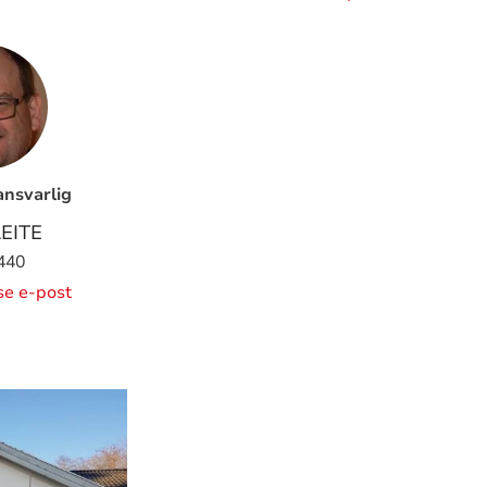
ansvarlig
EITE
440
ise e-post