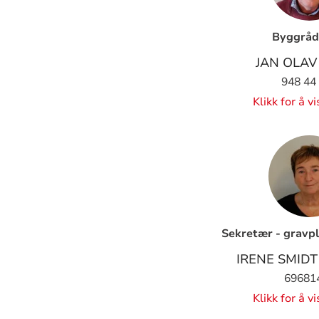
Byggråd
JAN OLAV
948 44
Klikk for å v
Sekretær - gravpl
IRENE SMID
69681
Klikk for å v