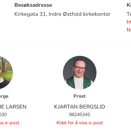
Besøksadresse
K
Kirkegata 31,
Indre Østfold kirkekontor
T
h
N
erge
Prost
E LARSEN
KJARTAN BERGSLID
630
98245345
ise e-post
Klikk for å vise e-post