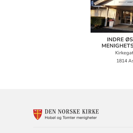
INDRE Ø
MENIGHET
Kirkega
1814 A
KONTAKTINF
FOR
DEN
NORSKE