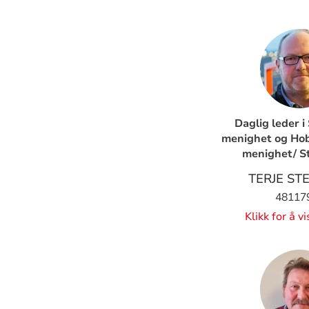
Daglig leder 
menighet og Hob
menighet/ S
TERJE ST
48117
Klikk for å v