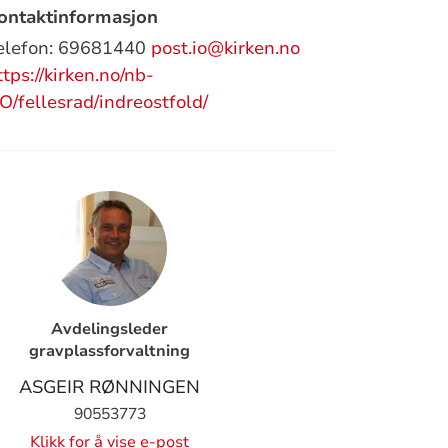
ontaktinformasjon
elefon: 69681440
post.io@kirken.no
ttps://kirken.no/nb-
O/fellesrad/indreostfold/
Avdelingsleder
gravplassforvaltning
ASGEIR RØNNINGEN
90553773
Klikk for å vise e-post