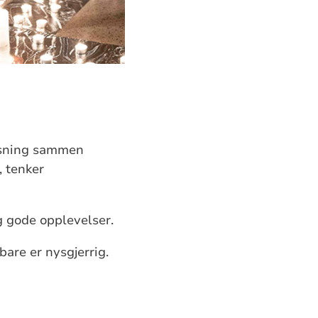
isning sammen
 tenker
og gode opplevelser.
bare er nysgjerrig.