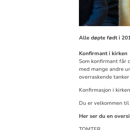
Alle døpte født i 20
Konfirmant i kirken
Som konfirmant får
med mange andre ung
overraskende tanker
Konfirmasjon i kirke
Du er velkommen til k
Her ser du en overs
TOMTER