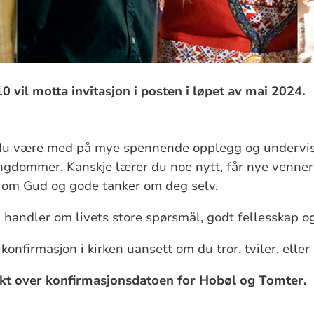
10 vil motta invitasjon i posten i løpet av mai 2024.
 du være med på mye spennende opplegg og underv
dommer. Kanskje lærer du noe nytt, får nye venner,
 om Gud og gode tanker om deg selv.
n handler om livets store spørsmål, godt fellesskap 
onfirmasjon i kirken uansett om du tror, tviler, eller 
ikt over konfirmasjonsdatoen for Hobøl og Tomter.