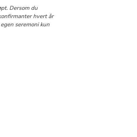
øpt. Dersom du
konfirmanter hvert år
en egen seremoni kun