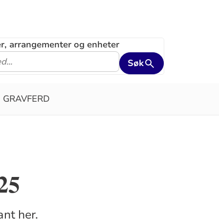
ler, arrangementer og enheter
Søk
GRAVFERD
25
nt her.