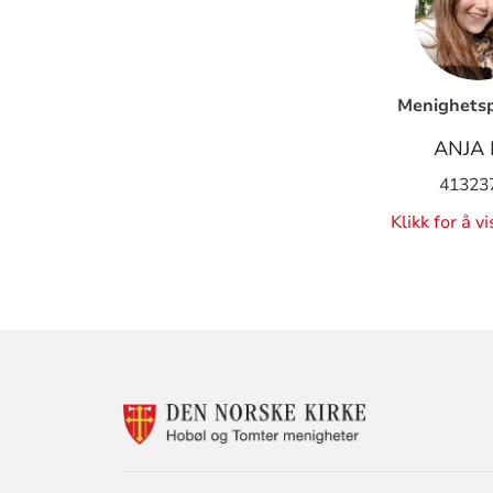
Menighets
ANJA 
41323
Klikk for å v
KONTAKTINF
FOR
DEN
NORSKE