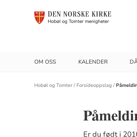
OM OSS
KALENDER
D
Brødsmulesti
Hobøl og Tomter
Forsideoppslag
Påmeldin
Påmeldin
Er du født i 20