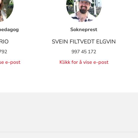
pedagog
Sokneprest
RIO
SVEIN FILTVEDT ELGVIN
792
997 45 172
ise e-post
Klikk for å vise e-post
ORMASJON