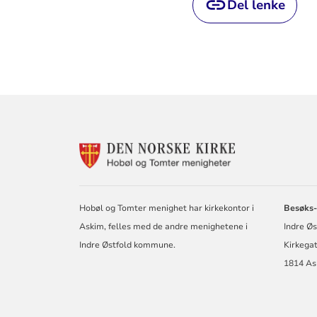
Del lenke
KONTAKTINF
FOR
DEN
NORSKE
KIRKE
Hobøl og Tomter menighet har kirkekontor i
Besøks-
I
Askim, felles med de andre menighetene i
Indre Ø
HOBØL
OG
Indre Østfold kommune.
Kirkega
TOMTER
1814 As