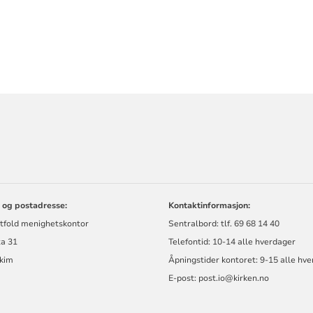
ORMASJON
 og postadresse:
Kontaktinformasjon:
stfold menighetskontor
Sentralbord: tlf. 69 68 14 40
ta 31
Telefontid: 10-14 alle hverdager
kim
Åpningstider kontoret: 9-15 alle hv
E-post: post.io@kirken.no