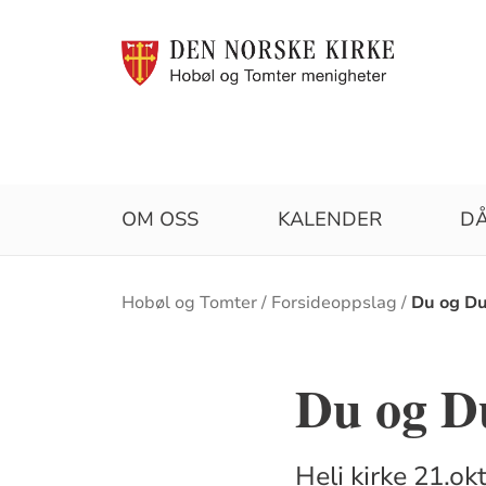
OM OSS
KALENDER
D
Brødsmulesti
Hobøl og Tomter
Forsideoppslag
Du og Du
Du og Du
Heli kirke 21.ok