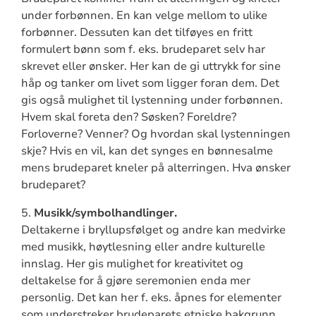
under forbønnen. En kan velge mellom to ulike
forbønner. Dessuten kan det tilføyes en fritt
formulert bønn som f. eks. brudeparet selv har
skrevet eller ønsker. Her kan de gi uttrykk for sine
håp og tanker om livet som ligger foran dem. Det
gis også mulighet til lystenning under forbønnen.
Hvem skal foreta den? Søsken? Foreldre?
Forloverne? Venner? Og hvordan skal lystenningen
skje? Hvis en vil, kan det synges en bønnesalme
mens brudeparet kneler på alterringen. Hva ønsker
brudeparet?
5.
Musikk/symbolhandlinger.
Deltakerne i bryllupsfølget og andre kan medvirke
med musikk, høytlesning eller andre kulturelle
innslag. Her gis mulighet for kreativitet og
deltakelse for å gjøre seremonien enda mer
personlig. Det kan her f. eks. åpnes for elementer
som understreker brudeparets etniske bakgrunn.