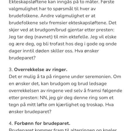
Ekteskapsløftene kan inngås på to måter. Første
valgmulighet har to spørsmål til hver av
brudefolkene. Andre valgmulighet er at
brudefolkene selv fremsier ekteskapsløftene. Det
skjer ved at brudgom/brud gjentar etter presten:
Jeg tar deg (navnet) til min ektefelle. Jeg vil elske
og ære deg, og bli trofast hos deg i gode og onde
dager inntil døden skiller oss. Hva ønsker
brudeparet?
3.
Overrekkelse av ringer.
Det er mulig å ta på ringene under seremonien. Om
en ønsker det, kan brudgom og brud ledsage
overrekkelsen av ringene ved selv å framsi følgende
etter presten: NN, jeg gir deg denne ring som et
tegn på mitt løfte om kjærlighet og troskap. Hva
ønsker brudeparet?
4.
Forbønn for brudeparet.
Brudeparet kommer fram til alterringen og kneler