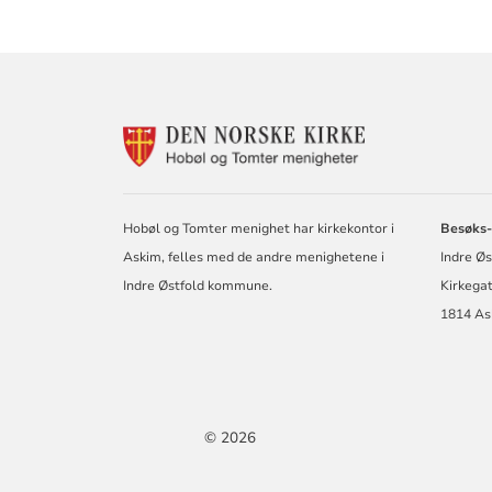
KONTAKTINF
FOR
DEN
NORSKE
KIRKE
Hobøl og Tomter menighet har kirkekontor i
Besøks-
I
Askim, felles med de andre menighetene i
Indre Ø
HOBØL
OG
Indre Østfold kommune.
Kirkega
TOMTER
1814 As
© 2026