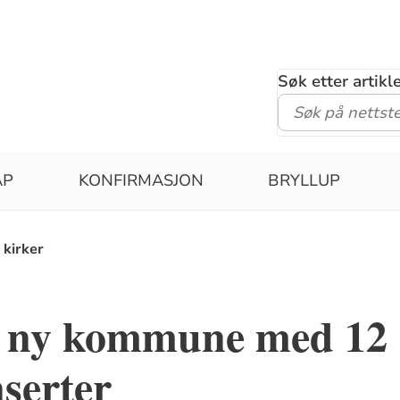
Søk etter artik
ÅP
KONFIRMASJON
BRYLLUP
 kirker
er ny kommune med 12
serter