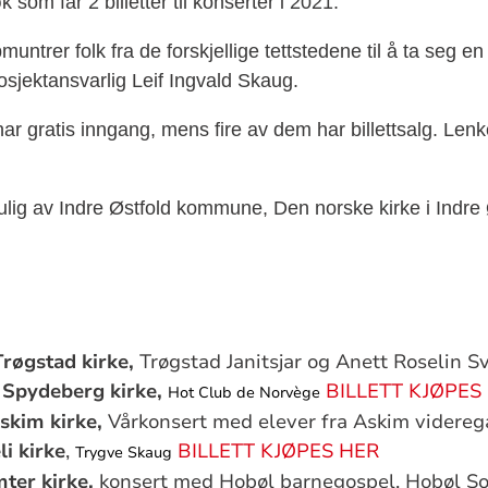
k som får 2 billetter til konserter i 2021.
untrer folk fra de forskjellige tettstedene til å ta seg en t
sjektansvarlig Leif Ingvald Skaug.
r gratis inngang, mens fire av dem har billettsalg. Lenke t
ulig av Indre Østfold kommune, Den norske kirke i Indre 
røgstad kirke,
Trøgstad Janitsjar og Anett Roselin S
 Spydeberg kirke,
BILLETT KJØPES
Hot Club de Norvège
skim kirke,
Vårkonsert med elever fra Askim videreg
li kirke
,
BILLETT KJØPES HER
Trygve Skaug
ter kirke,
konsert med Hobøl barnegospel, Hobøl So