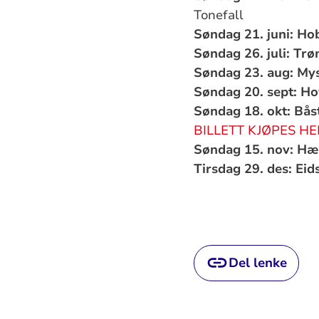
Tonefall
Søndag 21. juni: Hob
Søndag 26. juli: Trø
Søndag 23. aug: Mys
Søndag 20. sept: Hov
Søndag 18. okt: Bås
BILLETT KJØPES HE
Søndag 15. nov: Hær
Tirsdag 29. des: Eid
Del lenke