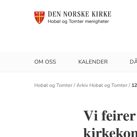
OM OSS
KALENDER
D
Brødsmulesti
Hobøl og Tomter
Arkiv Hobøl og Tomter
12
Vi feir
kirkekon