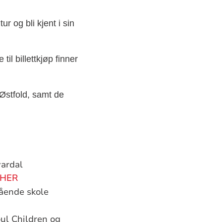
ur og bli kjent i sin
il billettkjøp finner
Østfold, samt de
vardal
 HER
ående skole
ul Children og