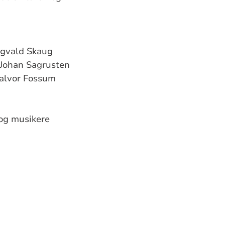
ngvald Skaug
 Johan Sagrusten
Halvor Fossum
 og musikere