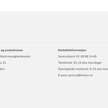
ORMASJON
 og postadresse:
Kontaktinformasjon:
stfold menighetskontor
Sentralbord: tlf. 69 68 14 40
ta 31
Telefontid: 10-14 alle hverdager
kim
Åpningstider kontoret: 9-15 alle hv
E-post: post.io@kirken.no