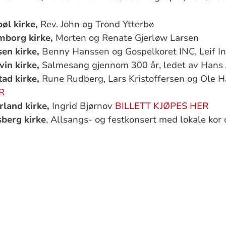
øl kirke,
Rev. John og Trond Ytterbø
mborg kirke,
Morten og Renate Gjerløw Larsen
en kirke,
Benny Hanssen og Gospelkoret INC, Leif I
in kirke,
Salmesang gjennom 300 år, ledet av Hans
tad kirke,
Rune Rudberg, Lars Kristoffersen og Ole 
R
land kirke,
Ingrid Bjørnov
BILLETT KJØPES HER
sberg kirke
, Allsangs- og festkonsert med lokale kor