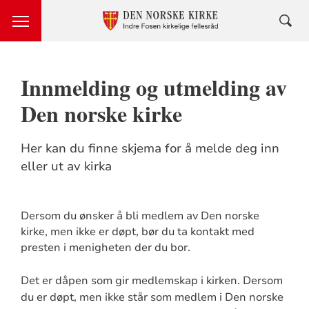
Innmelding og utmelding av
Den norske kirke
Her kan du finne skjema for å melde deg inn
eller ut av kirka
Dersom du ønsker å bli medlem av Den norske
kirke, men ikke er døpt, bør du ta kontakt med
presten i menigheten der du bor.
Det er dåpen som gir medlemskap i kirken. Dersom
du er døpt, men ikke står som medlem i Den norske