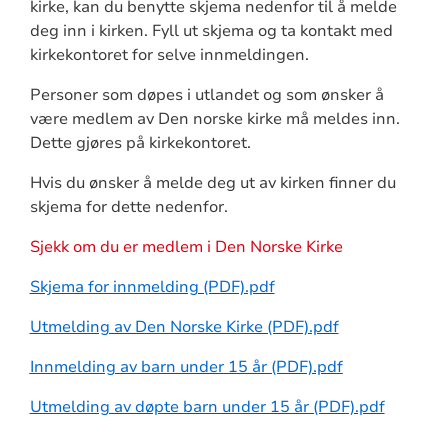
kirke, kan du benytte skjema nedenfor til å melde
deg inn i kirken. Fyll ut skjema og ta kontakt med
kirkekontoret for selve innmeldingen.
Personer som døpes i utlandet og som ønsker å
være medlem av Den norske kirke må meldes inn.
Dette gjøres på kirkekontoret.
Hvis du ønsker å melde deg ut av kirken finner du
skjema for dette nedenfor.
Sjekk om du er medlem i Den Norske Kirke
Skjema for innmelding (PDF).pdf
Utmelding av Den Norske Kirke (PDF).pdf
Innmelding av barn under 15 år (PDF).pdf
Utmelding av døpte barn under 15 år (PDF).pdf