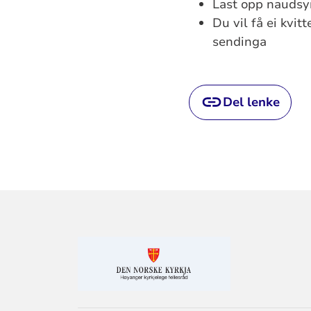
Last opp naudsy
Du vil få ei kvi
sendinga
Del lenke
KONTAKTINF
FOR
HØYANGER
KYRKJELEGE
FELLESRÅD