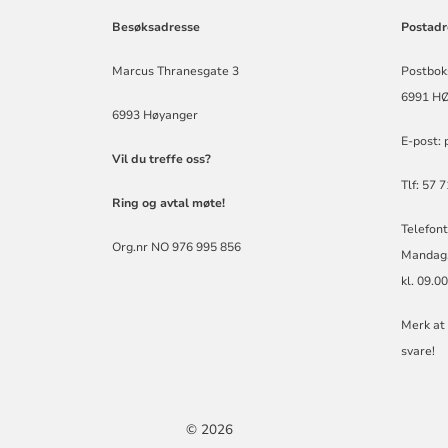
Besøksadresse
Postadr
Marcus Thranesgate 3
Postbok
6991 H
6993 Høyanger
E-post:
Vil du treffe oss?
Tlf: 57 
Ring og avtal møte!
Telefont
Org.nr NO 976 995 856
Mandag,
kl. 09.0
Merk at v
svare!
© 2026