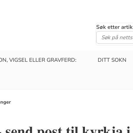
Søk etter arti
N, VIGSEL ELLER GRAVFERD:
DITT SOKN
anger
 send post til kyrkja i