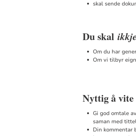
skal sende dokum
Du skal
ikkj
Om du har gener
Om vi tilbyr eign
Nyttig å vite
Gi god omtale av
saman med titte
Din kommentar bl