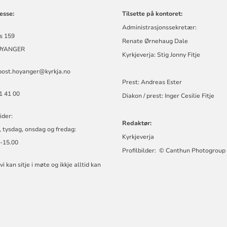
esse:
Tilsette på kontoret:
Administrasjonssekretær:
s 159
Renate Ørnehaug Dale
ØYANGER
Kyrkjeverja: Stig Jonny Fitje
post.hoyanger@kyrkja.no
Prest: Andreas Ester
71 41 00
Diakon / prest: Inger Cesilie Fitje
ider:
Redaktør:
 tysdag, onsdag og fredag:
Kyrkjeverja
0-15.00
Profilbilder: © Canthun Photogroup
i kan sitje i møte og ikkje alltid kan