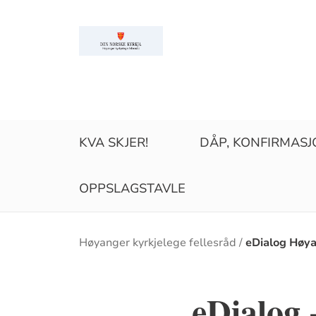
KVA SKJER!
DÅP, KONFIRMASJO
OPPSLAGSTAVLE
Brødsmulesti
Høyanger kyrkjelege fellesråd
eDialog Høy
eDialog -