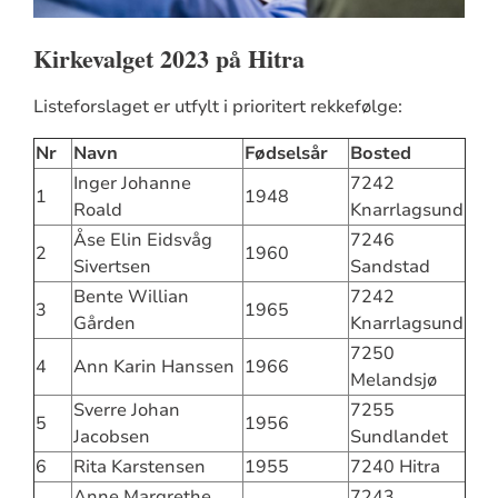
Kirkevalget 2023 på Hitra
Listeforslaget er utfylt i prioritert rekkefølge:
Nr
Navn
Fødselsår
Bosted
Inger Johanne
7242
1
1948
Roald
Knarrlagsund
Åse Elin Eidsvåg
7246
2
1960
Sivertsen
Sandstad
Bente Willian
7242
3
1965
Gården
Knarrlagsund
7250
4
Ann Karin Hanssen
1966
Melandsjø
Sverre Johan
7255
5
1956
Jacobsen
Sundlandet
6
Rita Karstensen
1955
7240 Hitra
Anne Margrethe
7243