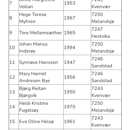
7
1953
Vollan
Kvenvær
Hege Terese
7250
8
1967
Myhren
Melandsjø
7247
9
Tore Mellemsæther
1965
Hestvika
Johan Marius
7250
10
1994
Inderøy
Melandsjø
7246
11
Synnøve Hanssen
1947
Sandstad
Mary Harriet
7246
12
1956
Andresen Bye
Sandstad
Bjørg Reitan
7243
13
1950
Bjørgvik
Kvenvær
Heidi Kristine
7250
14
1970
Fugelsøy
Melandsjø
7243
15
Eva Oline Helsø
1961
Kvenvær