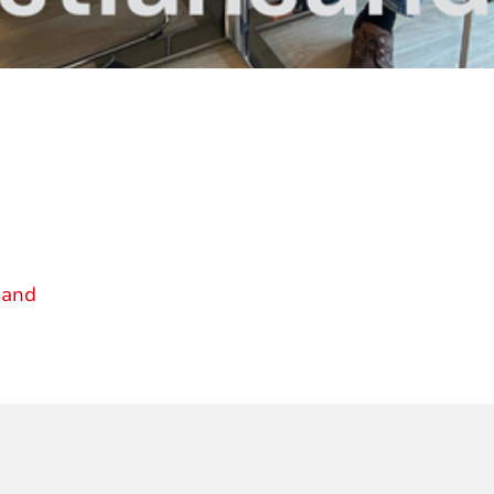
sand
ORMASJON