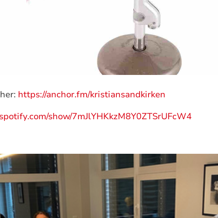
 her:
https://anchor.fm/kristiansandkirken
n.spotify.com/show/7mJlYHKkzM8Y0ZTSrUFcW4