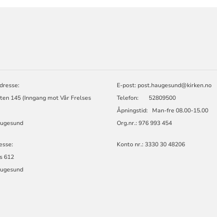
ORMASJON
dresse:
E-post: post.haugesund@kirken.no
ten 145 (Inngang mot Vår Frelses
Telefon: 52809500
Åpningstid: Man-fre 08.00-15.00
augesund
Org.nr.: 976 993 454
esse:
Konto nr.: 3330 30 48206
s 612
augesund