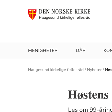
MENIGHETER
DÅP
KO
Brødsmulesti
Haugesund kirkelige fellesråd
Nyheter
Høs
Høstens 
Les om 99-åring