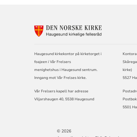
KONTAKTINF
FOR
HAUGESUND
KIRKELIGE
FELLESRÅD
Haugesund kirkekontor på kirketorget i
Kontora
foajeen i Vår Frelsers
Skårega
menighetshus i Haugesund sentrum.
kirke)
Inngang mot Vår Frelses kirke.
5527 H
Vår Frelsers kapell har adresse
Postadr
Viljarshaugen 40, 5538 Haugesund
Postbok
5501 H
© 2026