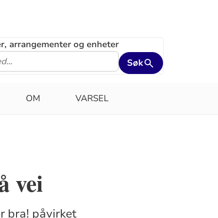
ler, arrangementer og enheter
Søk
OM
VARSEL
å vei
 bra! påvirket