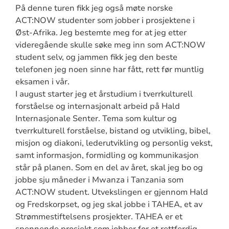
På denne turen fikk jeg også møte norske
ACT:NOW studenter som jobber i prosjektene i
Øst-Afrika. Jeg bestemte meg for at jeg etter
videregående skulle søke meg inn som ACT:NOW
student selv, og jammen fikk jeg den beste
telefonen jeg noen sinne har fått, rett før muntlig
eksamen i vår.
I august starter jeg et årstudium i tverrkulturell
forståelse og internasjonalt arbeid på Hald
Internasjonale Senter. Tema som kultur og
tverrkulturell forståelse, bistand og utvikling, bibel,
misjon og diakoni, lederutvikling og personlig vekst,
samt informasjon, formidling og kommunikasjon
står på planen. Som en del av året, skal jeg bo og
jobbe sju måneder i Mwanza i Tanzania som
ACT:NOW student. Utvekslingen er gjennom Hald
og Fredskorpset, og jeg skal jobbe i TAHEA, et av
Strømmestiftelsens prosjekter. TAHEA er et
spennende prosjekt som jobber for et rettferdig