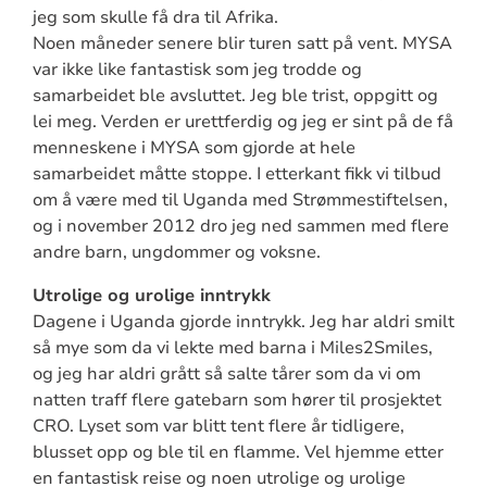
jeg som skulle få dra til Afrika.
Noen måneder senere blir turen satt på vent. MYSA
var ikke like fantastisk som jeg trodde og
samarbeidet ble avsluttet. Jeg ble trist, oppgitt og
lei meg. Verden er urettferdig og jeg er sint på de få
menneskene i MYSA som gjorde at hele
samarbeidet måtte stoppe. I etterkant fikk vi tilbud
om å være med til Uganda med Strømmestiftelsen,
og i november 2012 dro jeg ned sammen med flere
andre barn, ungdommer og voksne.
Utrolige og urolige inntrykk
Dagene i Uganda gjorde inntrykk. Jeg har aldri smilt
så mye som da vi lekte med barna i Miles2Smiles,
og jeg har aldri grått så salte tårer som da vi om
natten traff flere gatebarn som hører til prosjektet
CRO. Lyset som var blitt tent flere år tidligere,
blusset opp og ble til en flamme. Vel hjemme etter
en fantastisk reise og noen utrolige og urolige