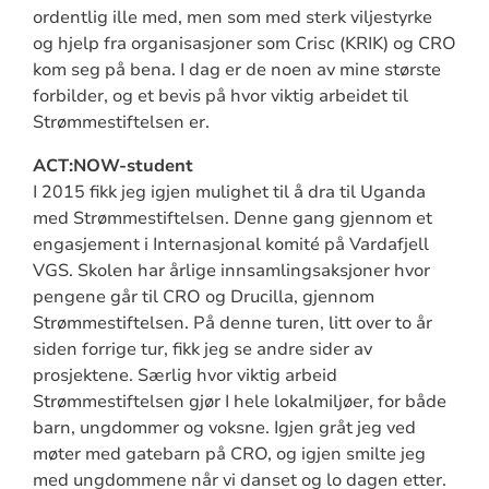
ordentlig ille med, men som med sterk viljestyrke
og hjelp fra organisasjoner som Crisc (KRIK) og CRO
kom seg på bena. I dag er de noen av mine største
forbilder, og et bevis på hvor viktig arbeidet til
Strømmestiftelsen er.
ACT:NOW-student
I 2015 fikk jeg igjen mulighet til å dra til Uganda
med Strømmestiftelsen. Denne gang gjennom et
engasjement i Internasjonal komité på Vardafjell
VGS. Skolen har årlige innsamlingsaksjoner hvor
pengene går til CRO og Drucilla, gjennom
Strømmestiftelsen. På denne turen, litt over to år
siden forrige tur, fikk jeg se andre sider av
prosjektene. Særlig hvor viktig arbeid
Strømmestiftelsen gjør I hele lokalmiljøer, for både
barn, ungdommer og voksne. Igjen gråt jeg ved
møter med gatebarn på CRO, og igjen smilte jeg
med ungdommene når vi danset og lo dagen etter.