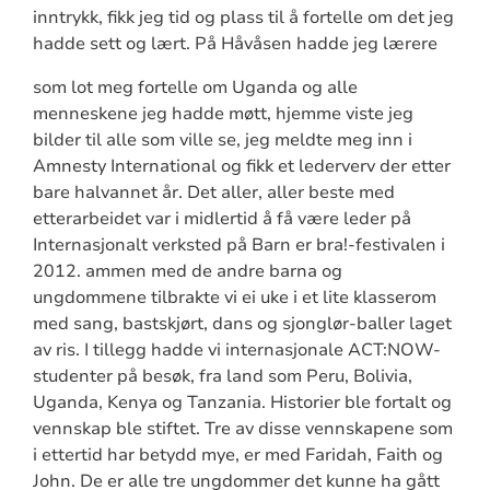
inntrykk, fikk jeg tid og plass til å fortelle om det jeg
hadde sett og lært. På Håvåsen hadde jeg lærere
som lot meg fortelle om Uganda og alle
menneskene jeg hadde møtt, hjemme viste jeg
bilder til alle som ville se, jeg meldte meg inn i
Amnesty International og fikk et lederverv der etter
bare halvannet år. Det aller, aller beste med
etterarbeidet var i midlertid å få være leder på
Internasjonalt verksted på Barn er bra!-festivalen i
2012. ammen med de andre barna og
ungdommene tilbrakte vi ei uke i et lite klasserom
med sang, bastskjørt, dans og sjonglør-baller laget
av ris. I tillegg hadde vi internasjonale ACT:NOW-
studenter på besøk, fra land som Peru, Bolivia,
Uganda, Kenya og Tanzania. Historier ble fortalt og
vennskap ble stiftet. Tre av disse vennskapene som
i ettertid har betydd mye, er med Faridah, Faith og
John. De er alle tre ungdommer det kunne ha gått